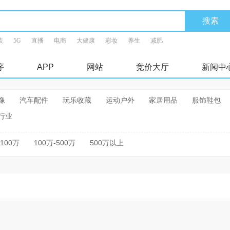
装
5G
直播
电商
大健康
彩妆
养生
减肥
序
APP
网站
竞价大厅
新闻中
像
汽车配件
玩乐收藏
运动户外
家居用品
服饰鞋包
行业
-100万
100万-500万
500万以上